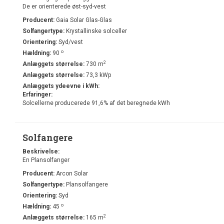
De er orienterede øst-syd-vest
Producent:
Gaia Solar Glas-Glas
Solfangertype:
Krystallinske solceller
Orientering:
Syd/vest
o
Hældning:
90
2
Anlæggets størrelse:
730 m
Anlæggets størrelse:
73,3 kWp
Anlæggets ydeevne i kWh:
Erfaringer:
Solcellerne producerede 91,6% af det beregnede kWh
Solfangere
Beskrivelse:
En Plansolfanger
Producent:
Arcon Solar
Solfangertype:
Plansolfangere
Orientering:
Syd
o
Hældning:
45
2
Anlæggets størrelse:
165 m