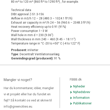
80 m² to 120 m² (860 ft² to 1290 ft²) , for example.
Technical data
DIBt approval Z-51.3-156
Airflow in m3/h 12 – 28 (480.3 – 1024.1 ft³/h)
Exhaust air capacity in m³/h 24 – 56 (960.6 – 2048.3 ft³/h)
Heat recovery efficiency up to 0.91 (91%)
Power consumption 1–3 W
Wall hole in mm d = 230 (9.06")
Wall thickness in mm 240 – 460 (9.45 – 18.11")
Temperature range in °C -20 to +50° C (-4 to 122° F)
Producent:
inVerter
Type:
Decentralt Ventilationsanlæg
Genvindingsgrad (producent):
91 %
Mangler vi noget?
FBBB.dk
Nyheder
Har du kommentarer, idéer, mangler
Nyhedsbrev
vi et projekt eller har du fundet en
Information
fejl? Så kontakt os ved at skrive til
Publikationer
info@greencities.eu.