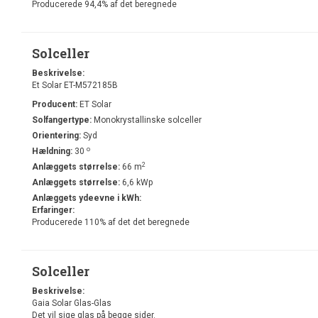
Producerede 94,4% af det beregnede
Solceller
Beskrivelse:
Et Solar ET-M572185B
Producent:
ET Solar
Solfangertype:
Monokrystallinske solceller
Orientering:
Syd
o
Hældning:
30
2
Anlæggets størrelse:
66 m
Anlæggets størrelse:
6,6 kWp
Anlæggets ydeevne i kWh:
Erfaringer:
Producerede 110% af det det beregnede
Solceller
Beskrivelse:
Gaia Solar Glas-Glas
Det vil sige glas på begge sider.