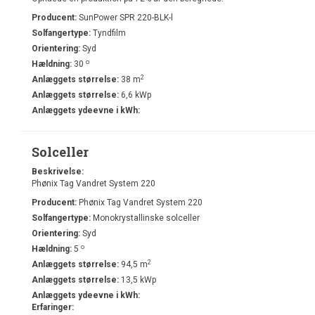
Producent:
SunPower SPR 220-BLK-l
Solfangertype:
Tyndfilm
Orientering:
Syd
o
Hældning:
30
2
Anlæggets størrelse:
38 m
Anlæggets størrelse:
6,6 kWp
Anlæggets ydeevne i kWh:
Solceller
Beskrivelse:
Phønix Tag Vandret System 220
Producent:
Phønix Tag Vandret System 220
Solfangertype:
Monokrystallinske solceller
Orientering:
Syd
o
Hældning:
5
2
Anlæggets størrelse:
94,5 m
Anlæggets størrelse:
13,5 kWp
Anlæggets ydeevne i kWh:
Erfaringer: