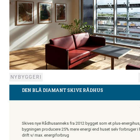
NYBYGGERI
Skive Kommune
Energistrategi_rev_2010_12_nov.pdf
Leveret af Skive Kommune
DEN BLÅ DIAMANT SKIVE RÅDHUS
Skives nye Rådhusanneks fra 2012 bygget som et plus-energihus, 
bygningen producere 25% mere energi end huset selv forbruger i hv
drift v/ max. energiforbrug