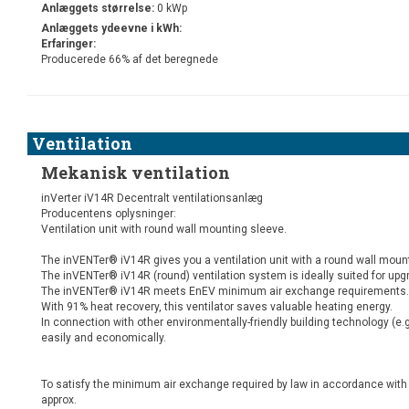
Anlæggets størrelse:
0 kWp
Anlæggets ydeevne i kWh:
Erfaringer:
Producerede 66% af det beregnede
Ventilation
Mekanisk ventilation
inVerter iV14R Decentralt ventilationsanlæg
Producentens oplysninger:
Ventilation unit with round wall mounting sleeve.
The inVENTer® iV14R gives you a ventilation unit with a round wall moun
The inVENTer® iV14R (round) ventilation system is ideally suited for upgr
The inVENTer® iV14R meets EnEV minimum air exchange requirements.
With 91% heat recovery, this ventilator saves valuable heating energy.
In connection with other environmentally-friendly building technology (e
easily and economically.
To satisfy the minimum air exchange required by law in accordance with E
approx.