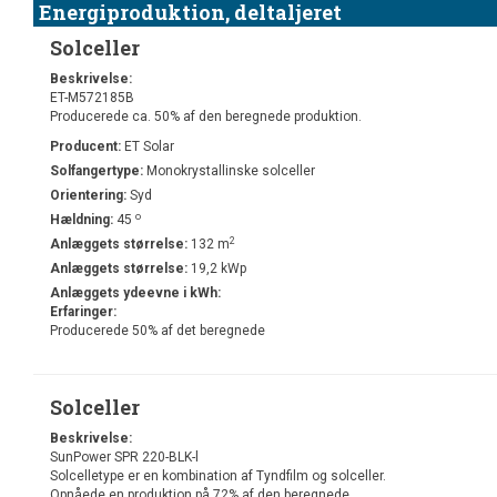
Energiproduktion, deltaljeret
Solceller
Beskrivelse:
ET-M572185B
Producerede ca. 50% af den beregnede produktion.
Producent:
ET Solar
Solfangertype:
Monokrystallinske solceller
Orientering:
Syd
o
Hældning:
45
2
Anlæggets størrelse:
132 m
Anlæggets størrelse:
19,2 kWp
Anlæggets ydeevne i kWh:
Erfaringer:
Producerede 50% af det beregnede
Solceller
Beskrivelse:
SunPower SPR 220-BLK-l
Solcelletype er en kombination af Tyndfilm og solceller.
Opnåede en produktion på 72% af den beregnede.