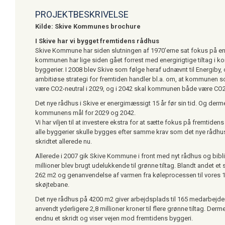
PROJEKTBESKRIVELSE
Kilde: Skive Kommunes brochure
I Skive har vi bygget fremtidens rådhus
Skive Kommune har siden slutningen af 1970’erne sat fokus på en
kommunen har lige siden gået forrest med energirigtige tiltag i 
byggerier. I 2008 blev Skive som følge heraf udnævnt til Energib
ambitiøse strategi for fremtiden handler bl.a. om, at kommunen 
være CO2-neutral i 2029, og i 2042 skal kommunen både være CO2 
Det nye rådhus i Skive er energimæssigt 15 år før sin tid. Og derm
kommunens mål for 2029 og 2042.
Vi har viljen til at investere ekstra for at sætte fokus på fremtidens
alle byggerier skulle bygges efter samme krav som det nye rådhus
skridtet allerede nu.
Allerede i 2007 gik Skive Kommune i front med nyt rådhus og bibl
millioner blev brugt udelukkende til grønne tiltag. Blandt andet e
262 m2 og genanvendelse af varmen fra køleprocessen til vores
skøjtebane.
Det nye rådhus på 4200 m2 giver arbejdsplads til 165 medarbejdere
anvendt yderligere 2,8 millioner kroner til flere grønne tiltag. D
endnu et skridt og viser vejen mod fremtidens byggeri.