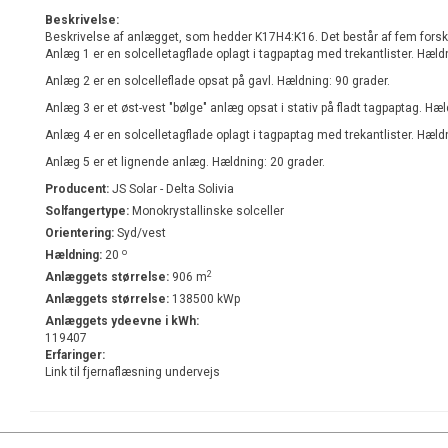
Beskrivelse:
Beskrivelse af anlægget, som hedder K17H4:K16. Det består af fem forsk
Anlæg 1 er en solcelletagflade oplagt i tagpaptag med trekantlister. Hæld
Anlæg 2 er en solcelleflade opsat på gavl. Hældning: 90 grader.
Anlæg 3 er et øst-vest "bølge" anlæg opsat i stativ på fladt tagpaptag. Hæ
Anlæg 4 er en solcelletagflade oplagt i tagpaptag med trekantlister. Hæld
Anlæg 5 er et lignende anlæg. Hældning: 20 grader.
Producent:
JS Solar - Delta Solivia
Solfangertype:
Monokrystallinske solceller
Orientering:
Syd/vest
o
Hældning:
20
2
Anlæggets størrelse:
906 m
Anlæggets størrelse:
138500 kWp
Anlæggets ydeevne i kWh:
119407
Erfaringer:
Link til fjernaflæsning undervejs