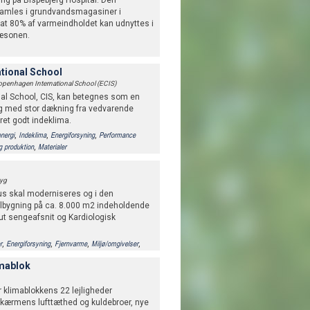
ng på Bispebjerg Hospital. Den
amles i grundvandsmagasiner i
at 80% af varmeindholdet kan udnyttes i
æsonen.
tional School
penhagen International School (ECIS)
al School, CIS, kan betegnes som en
g med stor dækning fra vedvarende
et godt indeklima.
,
,
,
nergi
Indeklima
Energiforsyning
Performance
,
g produktion
Materialer
Byg
us skal moderniseres og i den
ilbygning på ca. 8.000 m2 indeholdende
ut sengeafsnit og Kardiologisk
,
,
,
,
r
Energiforsyning
Fjernvarme
Miljø/omgivelser
,
,
,
,
,
AR)
Beplantning
Indeklima
Luftkvalitet
Lys
mablok
g og produktion
r klimablokkens 22 lejligheder
skærmens lufttæthed og kuldebroer, nye