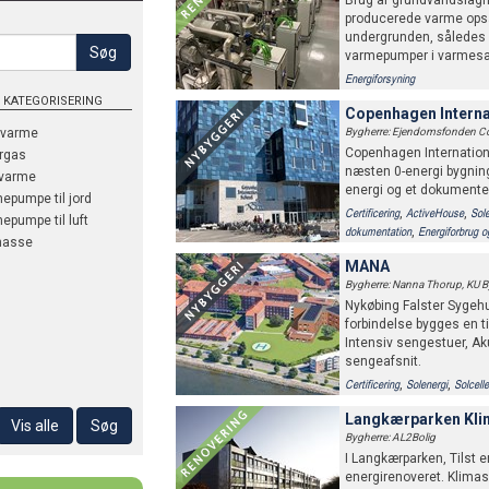
Brug af grundvandslagri
producerede varme ops
undergrunden, således 
Søg
varmepumper i varmes
Energiforsyning
 KATEGORISERING
Copenhagen Interna
nvarme
Bygherre: Ejendomsfonden Co
Copenhagen Internation
rgas
næsten 0-energi bygnin
varme
energi og et dokumenter
epumpe til jord
,
,
Certificering
ActiveHouse
Sole
epumpe til luft
,
dokumentation
Energiforbrug o
masse
MANA
Bygherre: Nanna Thorup, KU 
Nykøbing Falster Sygeh
forbindelse bygges en t
Intensiv sengestuer, Ak
sengeafsnit.
,
,
Certificering
Solenergi
Solcelle
Lokal afledning af regnvand (L
Langkærparken Kli
,
,
,
Temperatur
Mekanisk ventilation
Naturlig ventilation
Energiforbru
Vis alle
Søg
Bygherre: AL2Bolig
I Langkærparken, Tilst e
energirenoveret. Klima