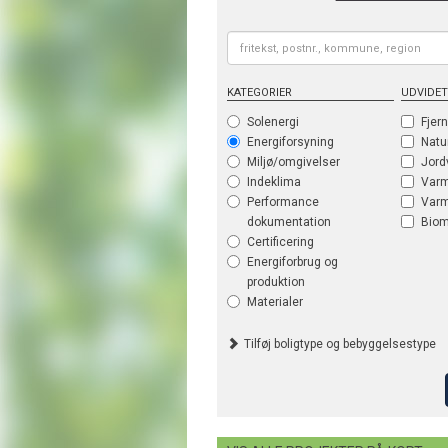
KATEGORIER
UDVIDET
Solenergi
Fjer
Energiforsyning
Natu
Miljø/omgivelser
Jord
Indeklima
Varm
Performance
Varm
dokumentation
Bio
Certificering
Energiforbrug og
produktion
Materialer
Tilføj boligtype og bebyggelsestype