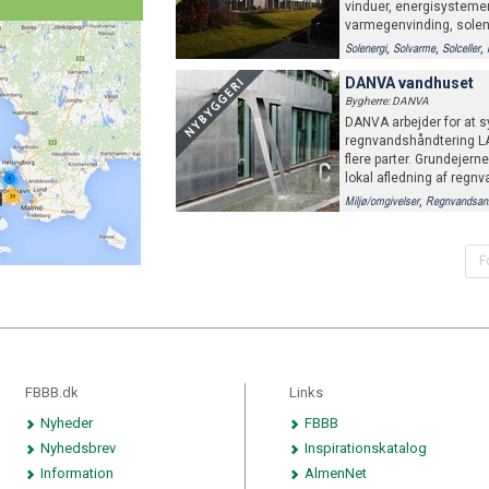
vinduer, energisystemer,
varmegenvinding, solen
,
,
,
Solenergi
Solvarme
Solceller
,
,
Fjernvarme
Certificering
Acti
DANVA vandhuset
Bygherre: DANVA
DANVA arbejder for at s
regnvandshåndtering LA
flere parter. Grundejer
lokal afledning af regnv
,
Miljø/omgivelser
Regnvandsan
,
,
Solenergi
Jordvarme
Varmepum
F
FBBB.dk
Links
Nyheder
FBBB
Nyhedsbrev
Inspirationskatalog
Information
AlmenNet