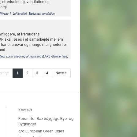
 efterisolering, ventilation og
ergi.
,
,
,
Niveau 1
Luftkvalitet
Mekanisk ventilation
veHouse
ynliggøre, at fremtidens
R skal løses i et samarbejde mellem
ne har et ansvar og mange muligheder for
and.
,
,
,
læg
Lokal afledning af regnvand (LAR)
Grønne tage
pe til jord
orrige
1
2
3
4
Næste
Kontakt
Forum for Bæredygtige Byer og
Bygninger
c/o European Green Cities