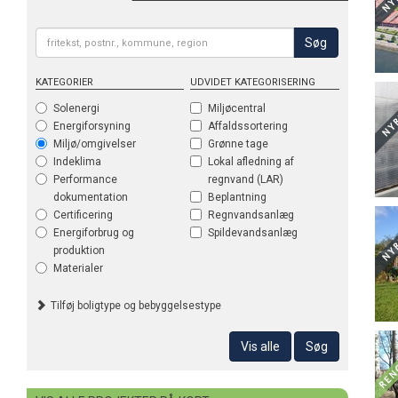
Søg
KATEGORIER
UDVIDET KATEGORISERING
Temp
Solenergi
Miljøcentral
Energiforsyning
Affaldssortering
Miljø/omgivelser
Grønne tage
Indeklima
Lokal afledning af
Performance
regnvand (LAR)
dokumentation
Beplantning
Certificering
Regnvandsanlæg
Energiforbrug og
Spildevandsanlæg
produktion
Materialer
Tilføj boligtype og bebyggelsestype
Vis alle
Søg