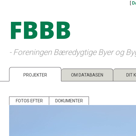
[
D
FBBB
- Foreningen Bæredygtige Byer og By
PROJEKTER
OM DATABASEN
DIT 
FOTOS EFTER
DOKUMENTER