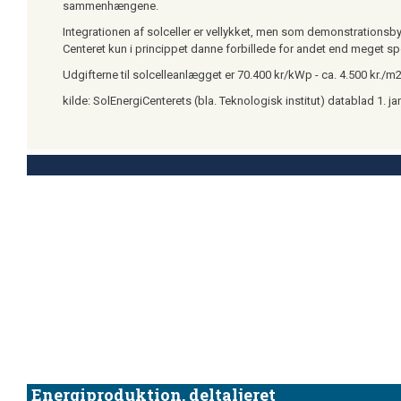
sammenhængene.
Integrationen af solceller er vellykket, men som demonstrationsb
Centeret kun i princippet danne forbillede for andet end meget spe
Udgifterne til solcelleanlægget er 70.400 kr/kWp - ca. 4.500 kr./m
kilde: SolEnergiCenterets (bla. Teknologisk institut) datablad 1. j
Energiproduktion, deltaljeret