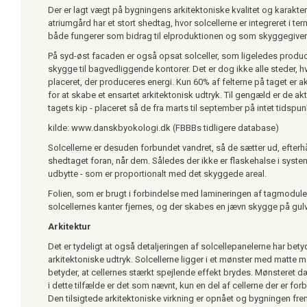
Der er lagt vægt på bygningens arkitektoniske kvalitet og karakte
atriumgård har et stort shedtag, hvor solcellerne er integreret i t
både fungerer som bidrag til elproduktionen og som skyggegivere t
På syd-øst facaden er også opsat solceller, som ligeledes produc
skygge til bagvedliggende kontorer. Det er dog ikke alle steder, hv
placeret, der produceres energi. Kun 60% af felterne på taget er a
for at skabe et ensartet arkitektonisk udtryk. Til gengæld er de ak
tagets kip - placeret så de fra marts til september på intet tidspun
kilde: www.danskbyokologi.dk (FBBBs tidligere database)
Solcellerne er desuden forbundet vandret, så de sætter ud, efte
shedtaget foran, når dem. Således der ikke er flaskehalse i system
udbytte - som er proportionalt med det skyggede areal.
Folien, som er brugt i forbindelse med lamineringen af tagmodule
solcellernes kanter fjernes, og der skabes en jævn skygge på gulv
Arkitektur
Det er tydeligt at også detaljeringen af solcellepanelerne har bety
arkitektoniske udtryk. Solcellerne ligger i et mønster med matte m
betyder, at cellernes stærkt spejlende effekt brydes. Mønsteret 
i dette tilfælde er det som nævnt, kun en del af cellerne der er fo
Den tilsigtede arkitektoniske virkning er opnået og bygningen fre