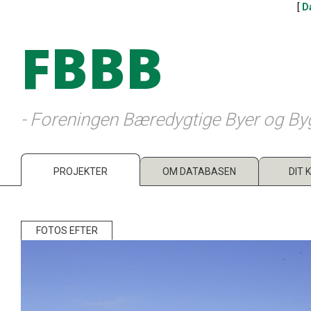
[
D
FBBB
- Foreningen Bæredygtige Byer og By
PROJEKTER
OM DATABASEN
DIT 
FOTOS EFTER