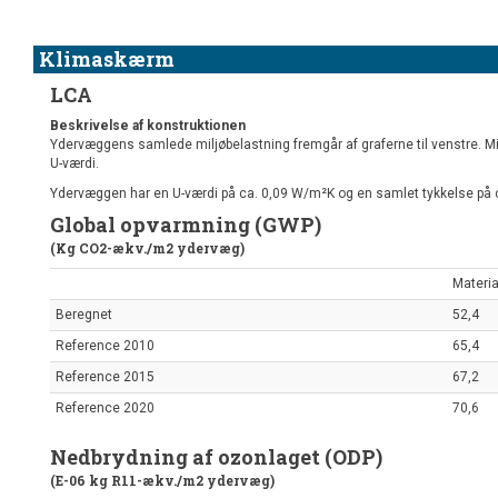
Klimaskærm
LCA
Beskrivelse af konstruktionen
Ydervæggens samlede miljøbelastning fremgår af graferne til venstre. Mi
U-værdi.
Ydervæggen har en U-værdi på ca. 0,09 W/m²K og en samlet tykkelse på
Global opvarmning (GWP)
(Kg CO2-ækv./m2 ydervæg)
Materia
Beregnet
52,4
Reference 2010
65,4
Reference 2015
67,2
Reference 2020
70,6
Nedbrydning af ozonlaget (ODP)
(E-06 kg R11-ækv./m2 ydervæg)