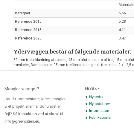
Materiale
Beregnet
6,66
Reference 2010
5,28
Reference 2015
4,11
Reference 2020
3,47
Ydervæggen består af følgende materialer:
50 mm træbeklædning af robinie, 45 mm afstandsliste af træ, 15 mm afsta
træskelet, Dampspærre, 95 mm træfiberisolering inkl. træskelet, 2 x 12,5
Mangler vi noget?
FBBB.dk
Nyheder
Har du kommentarer, idéer, mangler
Nyhedsbrev
vi et projekt eller har du fundet en
Information
fejl? Så kontakt os ved at skrive til
Publikationer
info@greencities.eu.