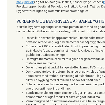
hpe@mst.dk
) og for Teknologisk Institut, Kasper Lynge Jensen (
k
Projektgruppen består af Teknologisk Institut, AplusB, Tæthus, D
Bygherreforeningen og KommunikationsKompagniet.
VURDERING OG BESKRIVELSE AF BÆREDYGTI
Arkitekt, bygherre og bruger er samme person, som med en grund
den samlede miljøbelastning fra anlæg, drift og evt. bortskaffelse
Der er ikke anvendt knappe materialer – ubehandlet træ er
præfabrikerede væg- og dækelementer har høj byggeteknis
Robinie har +100 års levetid uden tilført imprægnering og er
spånklædte facade, som har et meget lavt niveau af indlej
gælder for træfiberisoleringen
De valgte træmaterialer sikrer mulighed for genanvendels
materialeressourcerne
Der er fokus på at undgå farlige stoffer, fx med PVC-fri tag
Den kompakte bygningsform, balanceret udnyttelse af pa
kombineret med tæthed, eliminering af kuldebroer, 3-lags 
sikrer en bygning med et minimalt behov for tilført ener
Et balanceret ventilationsanlæg med varmegenvinding reduc
energi og optimerer inde- klimaet
Sunde materialer og ingen elastiske fuger i interiøret samt
dampbremse er også med til at sikre et godt indeklima
Varmt brugsvand og rumvarme dækkes alene fra solfange