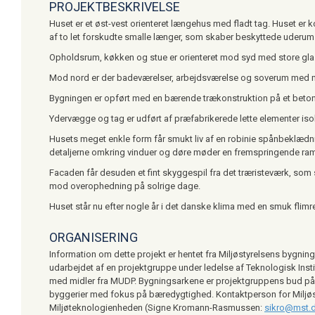
PROJEKTBESKRIVELSE
Huset er et øst-vest orienteret længehus med fladt tag. Huset e
af to let forskudte smalle længer, som skaber beskyttede uderum 
Opholdsrum, køkken og stue er orienteret mod syd med store glas
Mod nord er der badeværelser, arbejdsværelse og soverum med m
Bygningen er opført med en bærende trækonstruktion på et beto
Ydervægge og tag er udført af præfabrikerede lette elementer isol
Husets meget enkle form får smukt liv af en robinie spånbeklædn
detaljerne omkring vinduer og døre møder en fremspringende ram
Facaden får desuden et fint skyggespil fra det træristeværk, so
mod overophedning på solrige dage.
Huset står nu efter nogle år i det danske klima med en smuk flimr
ORGANISERING
Information om dette projekt er hentet fra Miljøstyrelsens bygnin
udarbejdet af en projektgruppe under ledelse af Teknologisk Instit
med midler fra MUDP. Bygningsarkene er projektgruppens bud p
byggerier med fokus på bæredygtighed. Kontaktperson for Miljøs
Miljøteknologienheden (Signe Kromann-Rasmussen:
sikro@mst.