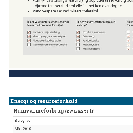
PCM (Phase Change Material) i gipsplader til indvendig bek
udjævne temperaturforskelle i huset hen over døgnet
Vandbesparelser ved 2-liters toiletskyl
Energi og resurseforhold
Rumvarmeforbrug
(kWh/m2 pr. år)
Beregnet
Målt 2010