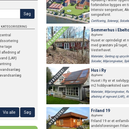
Nykøbing Falster Sygeh
forbindelse bygges en t
Intensiv sengestuer, Ak
Søg
sengeafsnit.
,
,
Certificering
Solenergi
Solcelle
Lokal afledning af regnvand (L
 KATEGORISERING
Sommerhus i Ebelto
,
,
,
Temperatur
Mekanisk ventilation
Naturlig ventilation
Energiforbru
øcentral
Bygherre:
Huset er oprindeligt et 
ldssortering
med græstørv på taget
ne tage
Vesterhavet.
l afledning af
,
Materialer
Genbrug og upcycli
vand (LAR)
,
,
Solceller
Miljø/omgivelser
Spi
antning
Grønne tage
nvandsanlæg
Hus i Ry
devandsanlæg
Bygherre:
Huset i Ry er et selvby
m2 hobbyværksted samt
,
,
Materialer
Miljø/omgivelser
Re
,
afledning af regnvand (LAR)
Af
Friland 19
Vis alle
Søg
Bygherre:
Friland 19 er et enfamil
andelsforeningen Friland