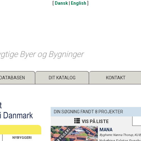
[
Dansk
|
English
]
gtige Byer og Bygninger
DATABASEN
DIT KATALOG
KONTAKT
t
DIN SØGNING FANDT 8 PROJEKTER
 i Danmark
VIS PÅ LISTE
MANA
Bygherre: Nanna Thorup, KU 
NYBYGGERI