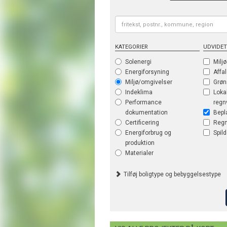
KATEGORIER
UDVIDET
Solenergi
Milj
Energiforsyning
Affa
Miljø/omgivelser
Grøn
Indeklima
Loka
Performance
regn
dokumentation
Bepl
Certificering
Reg
Energiforbrug og
Spil
produktion
Materialer
Tilføj boligtype og bebyggelsestype