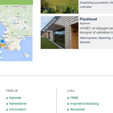
,
Energiforbrug og produktion
Mi
Luftkvalitet
PlusHuset
Bygherre:
+HUSET, et nybygget par
designet af arkitekten t
,
,
Miljø/omgivelser
Beplantning
Materialer
FBBB.dk
Links
Nyheder
FBBB
Nyhedsbrev
Inspirationskatalog
Information
AlmenNet