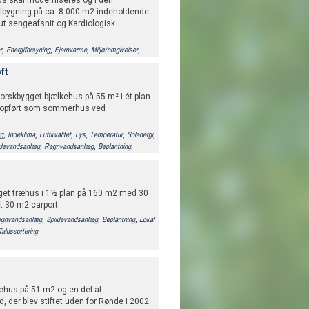
us skal moderniseres og i den
ilbygning på ca. 8.000 m2 indeholdende
ut sengeafsnit og Kardiologisk
,
,
,
,
r
Energiforsyning
Fjernvarme
Miljø/omgivelser
,
,
,
,
,
AR)
Beplantning
Indeklima
Luftkvalitet
Lys
ft
g og produktion
norskbygget bjælkehus på 55 m² i ét plan
, opført som sommerhus ved
,
,
,
,
,
,
ng
Indeklima
Luftkvalitet
Lys
Temperatur
Solenergi
,
,
,
ldevandsanlæg
Regnvandsanlæg
Beplantning
gget træhus i 1½ plan på 160 m2 med 30
 30 m2 carport.
,
,
,
gnvandsanlæg
Spildevandsanlæg
Beplantning
Lokal
faldssortering
iehus på 51 m2 og en del af
, der blev stiftet uden for Rønde i 2002.