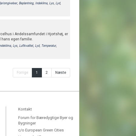
,
,
,
,
,
ljø/omgivelser
Beplantning
Indeklima
Lys
Lyd
celhus i Andelssamfundet i Hjortshøj, er
il hans egen familie.
,
,
,
,
,
Indeklima
Lys
Luftkvalitet
Lyd
Temperatur
Forrige
1
2
Næste
Kontakt
Forum for Bæredygtige Byer og
Bygninger
c/o European Green Cities