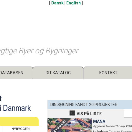
[
Dansk
|
English
]
gtige Byer og Bygninger
DATABASEN
DIT KATALOG
KONTAKT
t
DIN SØGNING FANDT 20 PROJEKTER
 i Danmark
VIS PÅ LISTE
MANA
Bygherre: Nanna Thorup, KU 
NYBYGGERI