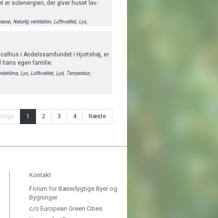
t er solenergien, der giver huset lav-
,
,
,
,
masse
Naturlig ventilation
Luftkvalitet
Lys
celhus i Andelssamfundet i Hjortshøj, er
il hans egen familie.
,
,
,
,
,
Indeklima
Lys
Luftkvalitet
Lyd
Temperatur
orrige
1
2
3
4
Næste
Kontakt
Forum for Bæredygtige Byer og
Bygninger
c/o European Green Cities