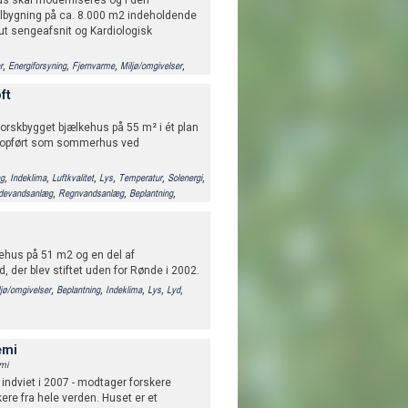
us skal moderniseres og i den
ilbygning på ca. 8.000 m2 indeholdende
ut sengeafsnit og Kardiologisk
,
,
,
,
r
Energiforsyning
Fjernvarme
Miljø/omgivelser
,
,
,
,
,
AR)
Beplantning
Indeklima
Luftkvalitet
Lys
ft
g og produktion
norskbygget bjælkehus på 55 m² i ét plan
, opført som sommerhus ved
,
,
,
,
,
,
ng
Indeklima
Luftkvalitet
Lys
Temperatur
Solenergi
,
,
,
ldevandsanlæg
Regnvandsanlæg
Beplantning
iehus på 51 m2 og en del af
, der blev stiftet uden for Rønde i 2002.
,
,
,
,
,
ljø/omgivelser
Beplantning
Indeklima
Lys
Lyd
emi
mi
ndviet i 2007 - modtager forskere
ikere fra hele verden. Huset er et