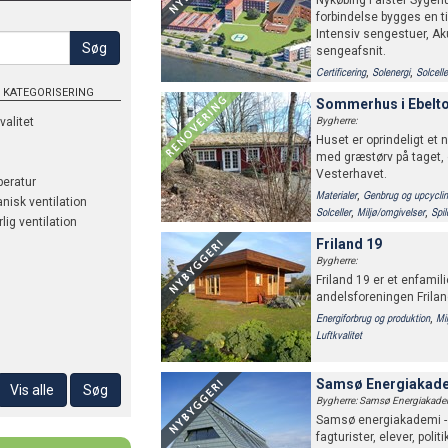
Nykøbing Falster Sygeh
forbindelse bygges en t
Intensiv sengestuer, Ak
Søg
sengeafsnit.
,
,
Certificering
Solenergi
Solcelle
Lokal afledning af regnvand (L
 KATEGORISERING
Sommerhus i Ebelto
,
,
,
Temperatur
Mekanisk ventilation
Naturlig ventilation
Energiforbru
valitet
Bygherre:
Huset er oprindeligt et 
med græstørv på taget
Vesterhavet.
eratur
,
Materialer
Genbrug og upcycli
nisk ventilation
,
,
Solceller
Miljø/omgivelser
Spi
lig ventilation
Grønne tage
Friland 19
Bygherre:
Friland 19 er et enfamil
andelsforeningen Friland
,
Energiforbrug og produktion
Mi
Luftkvalitet
Samsø Energiakad
Vis alle
Søg
Bygherre: Samsø Energiakade
Samsø energiakademi - i
fagturister, elever, polit