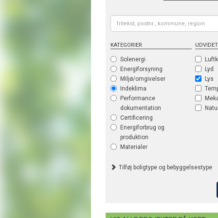
KATEGORIER
UDVIDET
Solenergi
Luftk
Energiforsyning
Lyd
Miljø/omgivelser
Lys
Indeklima
Temp
Performance
Meka
dokumentation
Natur
Certificering
Energiforbrug og
produktion
Materialer
Tilføj boligtype og bebyggelsestype