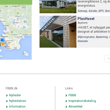
lavenergiklasse 2, og de
energistatus.
,
,
,
Solenergi
Solceller
BIPV
Bio
Regnvandsanlæg
PlusHuset
Bygherre:
+HUSET, et nybygget par
designet af arkitekten t
,
,
Miljø/omgivelser
Beplantning
Materialer
F
FBBB.dk
Links
Nyheder
FBBB
Nyhedsbrev
Inspirationskatalog
Information
AlmenNet